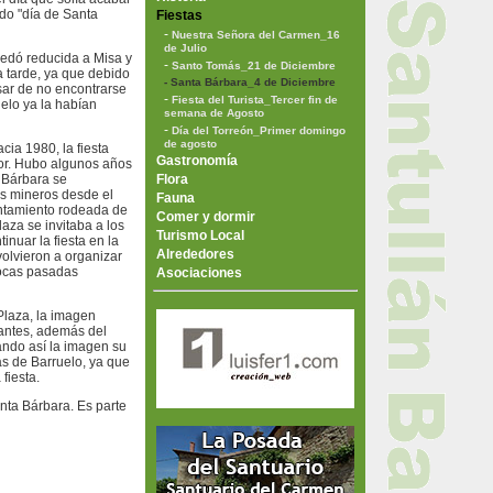
ado "día de Santa
Fiestas
-
Nuestra Señora del Carmen_16
de Julio
quedó reducida a Misa y
-
Santo Tomás_21 de Diciembre
a tarde, ya que debido
- Santa Bárbara_4 de Diciembre
esar de no encontrarse
-
Fiesta del Turista_Tercer fin de
uelo ya la habían
semana de Agosto
-
Día del Torreón_Primer domingo
de agosto
cia 1980, la fiesta
Gastronomía
or. Hubo algunos años
a Bárbara se
Flora
os mineros desde el
Fauna
untamiento rodeada de
Comer y dormir
aza se invitaba a los
Turismo Local
nuar la fiesta en la
Alrededores
volvieron a organizar
pocas pasadas
Asociaciones
Plaza, la imagen
tantes, además del
ando así la imagen su
ás de Barruelo, ya que
fiesta.
nta Bárbara. Es parte