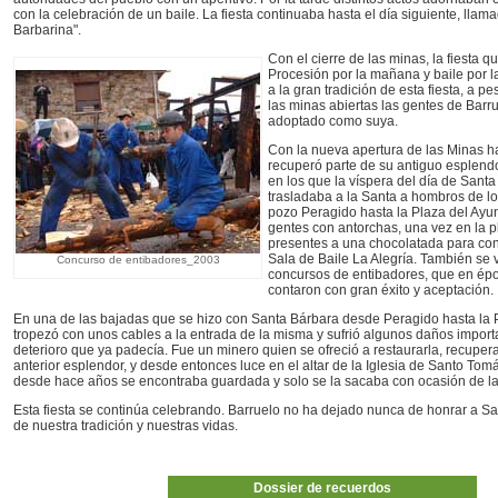
con la celebración de un baile. La fiesta continuaba hasta el día siguiente, llam
Barbarina".
Con el cierre de las minas, la fiesta 
Procesión por la mañana y baile por l
a la gran tradición de esta fiesta, a p
las minas abiertas las gentes de Barr
adoptado como suya.
Con la nueva apertura de las Minas ha
recuperó parte de su antiguo esplend
en los que la víspera del día de Sant
trasladaba a la Santa a hombros de l
pozo Peragido hasta la Plaza del Ay
gentes con antorchas, una vez en la pl
presentes a una chocolatada para conti
Sala de Baile La Alegría. También se 
Concurso de entibadores_2003
concursos de entibadores, que en é
contaron con gran éxito y aceptación.
En una de las bajadas que se hizo con Santa Bárbara desde Peragido hasta la 
tropezó con unos cables a la entrada de la misma y sufrió algunos daños impor
deterioro que ya padecía. Fue un minero quien se ofreció a restaurarla, recuper
anterior esplendor, y desde entonces luce en el altar de la Iglesia de Santo Tom
desde hace años se encontraba guardada y solo se la sacaba con ocasión de la 
Esta fiesta se continúa celebrando. Barruelo no ha dejado nunca de honrar a Sa
de nuestra tradición y nuestras vidas.
Dossier de recuerdos