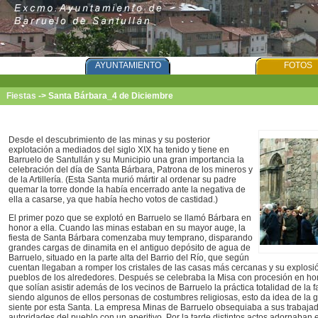
PORTADA
AYUNTAMIENTO
BARRUELO
FOTOS
Fiestas
->
Santa Bárbara_4 de Diciembre
Desde el descubrimiento de las minas y su posterior
explotación a mediados del siglo XIX ha tenido y tiene en
Barruelo de Santullán y su Municipio una gran importancia la
celebración del día de Santa Bárbara, Patrona de los mineros y
de la Artillería. (Esta Santa murió mártir al ordenar su padre
quemar la torre donde la había encerrado ante la negativa de
ella a casarse, ya que había hecho votos de castidad.)
El primer pozo que se explotó en Barruelo se llamó Bárbara en
honor a ella. Cuando las minas estaban en su mayor auge, la
fiesta de Santa Bárbara comenzaba muy temprano, disparando
grandes cargas de dinamita en el antiguo depósito de agua de
Barruelo, situado en la parte alta del Barrio del Río, que según
cuentan llegaban a romper los cristales de las casas más cercanas y su explosió
pueblos de los alrededores. Después se celebraba la Misa con procesión en hon
que solían asistir además de los vecinos de Barruelo la práctica totalidad de la 
siendo algunos de ellos personas de costumbres religiosas, esto da idea de la 
siente por esta Santa. La empresa Minas de Barruelo obsequiaba a sus trabajado
autoridades del pueblo con un aperitivo. Por la tarde distintos actos adornaban 