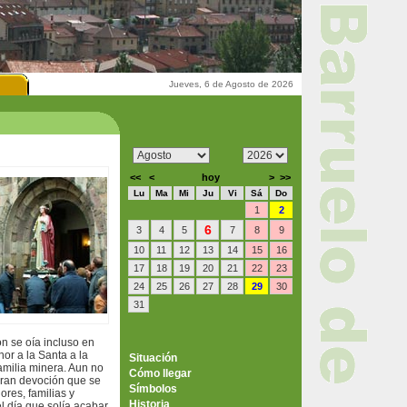
Jueves, 6 de Agosto de 2026
<<
<
hoy
>
>>
Lu
Ma
Mi
Ju
Vi
Sá
Do
1
2
6
3
4
5
7
8
9
10
11
12
13
14
15
16
17
18
19
20
21
22
23
24
25
26
27
28
29
30
31
n se oía incluso en
or a la Santa a la
Situación
familia minera. Aun no
Cómo llegar
gran devoción que se
Símbolos
res, familias y
Historia
el día que solía acabar