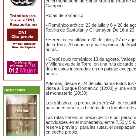
en el monasterio de Santa María la Real de Ag
Campoo.
Rutas de románico
• Románico erótico: 23 de julio y 6 y 20 de ag
Revilla de Santullán y Cillamayor. De 16 a 20
• Herencia escultórica: 30 de julio y 27 de ag
de la Torre, Albacastro y Vallespinoso de Agui
horas.
• Crepúsculo románico: 13 de agosto. Vallesp
y Villanueva de la Torre, en una ruta de tarde 
dos iglesias integradas en un paisaje excepci
horas.
Además, desde el 24 de julio habrá todos los
visita al Bosque Románico (12:00) y una visita
Destacados
el monasterio (20:30).
Los sábados, la propuesta será: Ah, del castill
para acercarse a la historia de la fortaleza de 
Las rutas tienen un precio de 15 € por persona
actividades en el monasterio, entre 7,50 y 9 
reserva previa y, para las rutas, el desplazam
en coche propio.