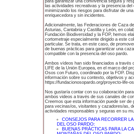
para garantizar una convivencia segura y res
las actividades recreativas y la presencia del
minimizando los riesgos para disfrutar de una
enriquecedora y sin incidentes.
Adicionalmente, las Federaciones de Caza de 
Asturias, Cantabria y Castilla y León, en cola
Fundación Biodiversidad y la FOP, hemos ela
cortometraje especialmente dirigido a este co
particular. Se trata, en este caso, de promover
de buenas prácticas para garantizar una caz
compatible con la presencia del oso pardo.
Ambos vídeos han sido financiados a través 
LIFE de la Unión Europea, en el marco del pr
Osos con Futuro, coordinado por la FOP. Di
información sobre su contexto, objetivos y ac
https://fundacionosopardo.org/proyecto-life-o
Nos gustaría contar con su colaboración para 
ambos videos a través de sus canales de co
Creemos que esta información puede ser de gr
para vecinas/os, visitantes y cazadores/as, d
actividades responsables y seguras en su mun
CONSEJOS PARA RECORRER L
DEL OSO PARDO:
BUENAS PRÁCTICAS PARA LA CA
MONTAÑAS DEL OSO PARDO: