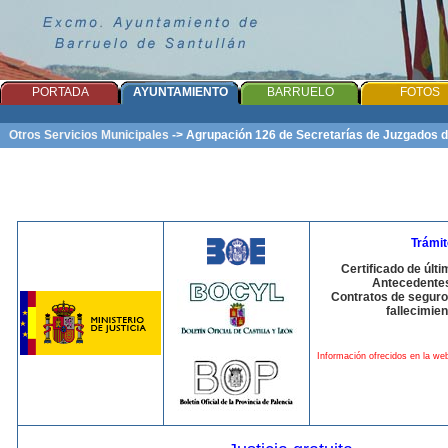
PORTADA
AYUNTAMIENTO
BARRUELO
FOTOS
Otros Servicios Municipales
->
Agrupación 126 de Secretarías de Juzgados 
Trámi
Certificado de últ
Antecedente
Contratos de seguro
fallecimien
Información ofrecidos en la web