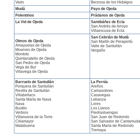
Vado
Berzosa de los Hidalgos
Mudá
Payo de Ojeda
Polentinos
Prádanos de Ojeda
La Vid de Ojeda
Santibáñez de Ecla
San Andrés de Arroyo
Villaescusa de Ecla
San Cebrián de Mudá
Olmos de Ojeda
San Martín de Perapertú
Amayuelas de Ojeda
Valle de Santullán
Moarves de Ojeda
Vergaño
Montoto
Quintanatello de Ojeda
San Pedro de Ojeda
Vega de Bur
Villavega de Ojeda
Barruelo de Santullán
La Pernía
Porquera de Santullán
Areños
Revilla de Santullán
Camasobres
Villabellaco
Casavegas
Santa María de Nava
Lebanza
Nava
Lores
Bustilo
Los Llanos
Verbios
Piedrasluengas
Villanueva de la Torre
San Juan de Redondo
Cillamayor
San Salvador de Cantamud
Matabuena
Santa María de Redondo
Tremaya