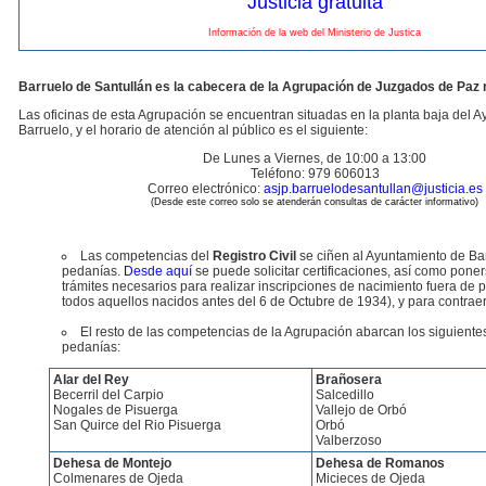
Justicia gratuita
Información de la web del Ministerio de Justica
Barruelo de Santullán es la cabecera de la Agrupación de Juzgados de Paz 
Las oficinas de esta Agrupación se encuentran situadas en la planta baja del 
Barruelo, y el horario de atención al público es el siguiente:
De Lunes a Viernes, de 10:00 a 13:00
Teléfono: 979 606013
Correo electrónico:
asjp.barruelodesantullan@justicia.es
(Desde este correo solo se atenderán consultas de carácter informativo)
Las competencias del
Registro Civil
se ciñen al Ayuntamiento de Ba
pedanías.
Desde aquí
se puede solicitar certificaciones, así como poner
trámites necesarios para realizar inscripciones de nacimiento fuera de p
todos aquellos nacidos antes del 6 de Octubre de 1934), y para contraer 
El resto de las competencias de la Agrupación abarcan los siguient
pedanías:
Alar del Rey
Brañosera
Becerril del Carpio
Salcedillo
Nogales de Pisuerga
Vallejo de Orbó
San Quirce del Rio Pisuerga
Orbó
Valberzoso
Dehesa de Montejo
Dehesa de Romanos
Colmenares de Ojeda
Micieces de Ojeda