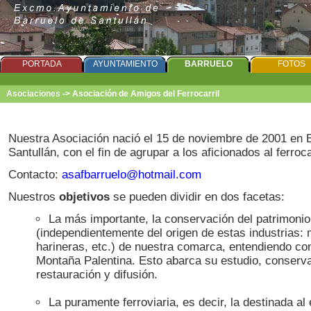
PORTADA
AYUNTAMIENTO
BARRUELO
FOTOS
Asociaciones
->
Asociación de Amigos del Ferrocarril
Nuestra Asociación nació el 15 de noviembre de 2001 en 
Santullán, con el fin de agrupar a los aficionados al ferrocar
Contacto:
asafbarruelo@hotmail.com
Nuestros
objetivos
se pueden dividir en dos facetas:
La más importante, la conservación del patrimonio 
(independientemente del origen de estas industrias: 
harineras, etc.) de nuestra comarca, entendiendo com
Montaña Palentina. Esto abarca su estudio, conserv
restauración y difusión.
La puramente ferroviaria, es decir, la destinada al 