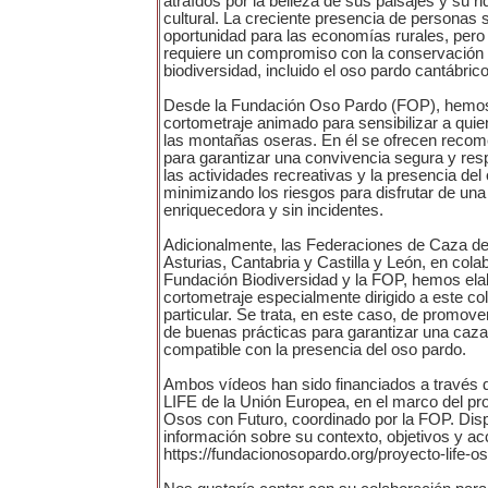
atraídos por la belleza de sus paisajes y su ri
cultural. La creciente presencia de personas
oportunidad para las economías rurales, pero
requiere un compromiso con la conservación d
biodiversidad, incluido el oso pardo cantábrico
Desde la Fundación Oso Pardo (FOP), hemos
cortometraje animado para sensibilizar a quie
las montañas oseras. En él se ofrecen reco
para garantizar una convivencia segura y res
las actividades recreativas y la presencia del
minimizando los riesgos para disfrutar de una
enriquecedora y sin incidentes.
Adicionalmente, las Federaciones de Caza de 
Asturias, Cantabria y Castilla y León, en cola
Fundación Biodiversidad y la FOP, hemos ela
cortometraje especialmente dirigido a este co
particular. Se trata, en este caso, de promover
de buenas prácticas para garantizar una caz
compatible con la presencia del oso pardo.
Ambos vídeos han sido financiados a través 
LIFE de la Unión Europea, en el marco del pr
Osos con Futuro, coordinado por la FOP. Di
información sobre su contexto, objetivos y ac
https://fundacionosopardo.org/proyecto-life-o