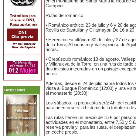
en el monasterio de Santa María la Real de Ag
Campoo.
Rutas de románico
• Románico erótico: 23 de julio y 6 y 20 de ag
Revilla de Santullán y Cillamayor. De 16 a 20
• Herencia escultórica: 30 de julio y 27 de ag
de la Torre, Albacastro y Vallespinoso de Agui
horas.
• Crepúsculo románico: 13 de agosto. Vallesp
y Villanueva de la Torre, en una ruta de tarde 
dos iglesias integradas en un paisaje excepci
horas.
Además, desde el 24 de julio habrá todos los
visita al Bosque Románico (12:00) y una visita
Destacados
el monasterio (20:30).
Los sábados, la propuesta será: Ah, del castill
para acercarse a la historia de la fortaleza de 
Las rutas tienen un precio de 15 € por persona
actividades en el monasterio, entre 7,50 y 9 
reserva previa y, para las rutas, el desplazam
en coche propio.