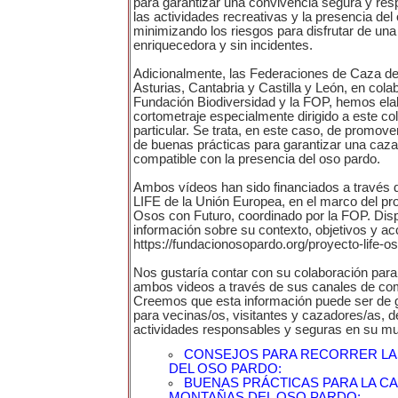
para garantizar una convivencia segura y res
las actividades recreativas y la presencia del
minimizando los riesgos para disfrutar de una
enriquecedora y sin incidentes.
Adicionalmente, las Federaciones de Caza de 
Asturias, Cantabria y Castilla y León, en cola
Fundación Biodiversidad y la FOP, hemos ela
cortometraje especialmente dirigido a este co
particular. Se trata, en este caso, de promover
de buenas prácticas para garantizar una caz
compatible con la presencia del oso pardo.
Ambos vídeos han sido financiados a través 
LIFE de la Unión Europea, en el marco del pr
Osos con Futuro, coordinado por la FOP. Di
información sobre su contexto, objetivos y ac
https://fundacionosopardo.org/proyecto-life-o
Nos gustaría contar con su colaboración para 
ambos videos a través de sus canales de co
Creemos que esta información puede ser de gr
para vecinas/os, visitantes y cazadores/as, d
actividades responsables y seguras en su mun
CONSEJOS PARA RECORRER L
DEL OSO PARDO:
BUENAS PRÁCTICAS PARA LA CA
MONTAÑAS DEL OSO PARDO: