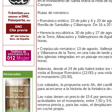
en el monasterio de Santa María la Real de Ag
Campoo.
Rutas de románico
• Románico erótico: 23 de julio y 6 y 20 de ag
Revilla de Santullán y Cillamayor. De 16 a 20
• Herencia escultórica: 30 de julio y 27 de ag
de la Torre, Albacastro y Vallespinoso de Agui
horas.
• Crepúsculo románico: 13 de agosto. Vallesp
y Villanueva de la Torre, en una ruta de tarde 
dos iglesias integradas en un paisaje excepci
horas.
Además, desde el 24 de julio habrá todos los
visita al Bosque Románico (12:00) y una visita
Destacados
el monasterio (20:30).
Los sábados, la propuesta será: Ah, del castill
para acercarse a la historia de la fortaleza de 
Las rutas tienen un precio de 15 € por persona
actividades en el monasterio, entre 7,50 y 9 
reserva previa y, para las rutas, el desplazam
en coche propio.