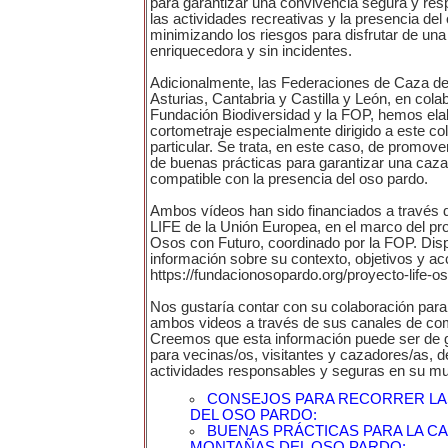
para garantizar una convivencia segura y res
las actividades recreativas y la presencia del
minimizando los riesgos para disfrutar de una
enriquecedora y sin incidentes.
Adicionalmente, las Federaciones de Caza de 
Asturias, Cantabria y Castilla y León, en cola
Fundación Biodiversidad y la FOP, hemos ela
cortometraje especialmente dirigido a este co
particular. Se trata, en este caso, de promover
de buenas prácticas para garantizar una caz
compatible con la presencia del oso pardo.
Ambos vídeos han sido financiados a través 
LIFE de la Unión Europea, en el marco del pr
Osos con Futuro, coordinado por la FOP. Di
información sobre su contexto, objetivos y ac
https://fundacionosopardo.org/proyecto-life-o
Nos gustaría contar con su colaboración para 
ambos videos a través de sus canales de co
Creemos que esta información puede ser de gr
para vecinas/os, visitantes y cazadores/as, d
actividades responsables y seguras en su mun
CONSEJOS PARA RECORRER L
DEL OSO PARDO:
BUENAS PRÁCTICAS PARA LA CA
MONTAÑAS DEL OSO PARDO: