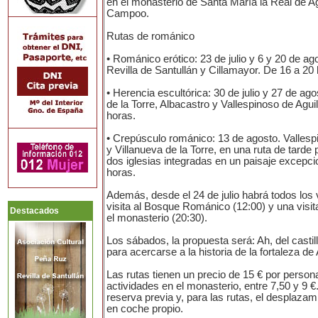
en el monasterio de Santa María la Real de Ag
Campoo.
Rutas de románico
• Románico erótico: 23 de julio y 6 y 20 de ag
Revilla de Santullán y Cillamayor. De 16 a 20
• Herencia escultórica: 30 de julio y 27 de ag
de la Torre, Albacastro y Vallespinoso de Agui
horas.
• Crepúsculo románico: 13 de agosto. Vallesp
y Villanueva de la Torre, en una ruta de tarde 
dos iglesias integradas en un paisaje excepci
horas.
Además, desde el 24 de julio habrá todos los
visita al Bosque Románico (12:00) y una visita
Destacados
el monasterio (20:30).
Los sábados, la propuesta será: Ah, del castill
para acercarse a la historia de la fortaleza de 
Las rutas tienen un precio de 15 € por persona
actividades en el monasterio, entre 7,50 y 9 
reserva previa y, para las rutas, el desplazam
en coche propio.