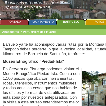
PORTADA
AYUNTAMIENTO
BARRUELO
FOTOS
Alrededores
->
Por Cervera de Pisuerga
Barruelo ya te ha aconsejado varias rutas por la Montaña 
Tampoco debes perderte lo que la vecina localidad, situad
kilómetros de Barruelo de Santullán, te ofrece:
Museo Etnográfico "Piedad-Isla"
En Cervera de Pisuerga podemos visitar el
Museo Etnográfico Piedad-Isla. Cuenta con
1.500 piezas que abarcan herramientas,
ropas, utensilios, instrumentos musicales,
y todas aquellas cosas que nos hablan de
los oficios y formas de vida utilizadas en
esta zona por nuestros antepasados. Con
la visita a este museo entenderemos mejor