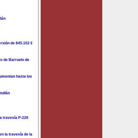
llán
rsión de 845.102 €
o de Barruelo de
aumentan hasta los
tullán
a travesía P-220
n la travesía de la