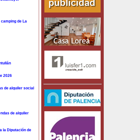
o camping de La
ntullán
de 2026
s de alquiler social
endas de alquiler
a la Diputación de