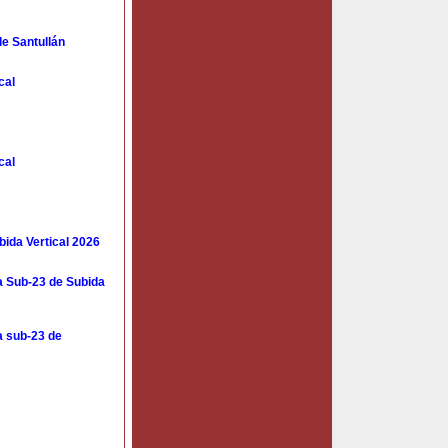
de Santullán
cal
cal
ida Vertical 2026
a Sub-23 de Subida
a sub-23 de