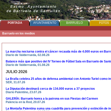
PORTADA
AYUNTAMIENTO
BARRUELO
FOTOS
Barruelo en los medios
La marcha nocturna contra el cáncer recauda más de 4.000 euros en Barr
Diario de Valderrueda, 02.08.26
Balance más que positivo del IV Torneo de Fútbol Sala en Barruelo de Sant
Diario de Valderrueda, 01.08.26
JULIO
2026
La Braña celebra 25 años de defensa ambiental con Antonio Turiel como inv
SER, 31.07.26
La Diputación destinará cerca de 134.000 euros a 37 proyectos
Diario Palentino, 23.07.26
GALERÍA: Barruelo honra a la patrona en sus Fiestas del Carmen
Palencia en la Red, 20.07.26
La Montaña Palentina suma una cuadrilla para prevención y extinción de i