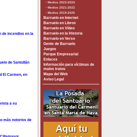
-
Medios 2023-2024
-
Medios 2021-2022
-
Medios 2019-2020
Barruelo en Internet
Barruelo en Libros
Barruelo en Vídeo
Barruelo en la Historia
n de incendios en la
Barruelo en Verso
Gente de Barruelo
Juegos
Parque Empresarial
Enlaces
uelo de Santullán
Información para víctimas de
malos tratos
Mapa del Web
ad El Carmen, en
Aviso Legal
vista a su
no más notorios de
 Cillamayor