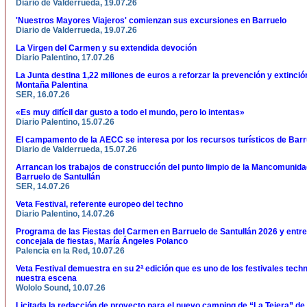
Diario de Valderrueda, 19.07.26
'Nuestros Mayores Viajeros' comienzan sus excursiones en Barruelo
Diario de Valderrueda, 19.07.26
La Virgen del Carmen y su extendida devoción
Diario Palentino, 17.07.26
La Junta destina 1,22 millones de euros a reforzar la prevención y extinció
Montaña Palentina
SER, 16.07.26
«Es muy difícil dar gusto a todo el mundo, pero lo intentas»
Diario Palentino, 15.07.26
El campamento de la AECC se interesa por los recursos turísticos de Barr
Diario de Valderrueda, 15.07.26
Arrancan los trabajos de construcción del punto limpio de la Mancomunid
Barruelo de Santullán
SER, 14.07.26
Veta Festival, referente europeo del techno
Diario Palentino, 14.07.26
Programa de las Fiestas del Carmen en Barruelo de Santullán 2026 y entre
concejala de fiestas, María Ángeles Polanco
Palencia en la Red, 10.07.26
Veta Festival demuestra en su 2ª edición que es uno de los festivales tech
nuestra escena
Wololo Sound, 10.07.26
Licitada la redacción de proyecto para el nuevo camping de “La Tejera” de