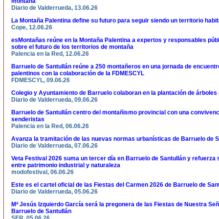
montaña
Diario de Valderrueda, 13.06.26
La Montaña Palentina define su futuro para seguir siendo un territorio habi
Cope, 12.06.26
esMontañas reúne en la Montaña Palentina a expertos y responsables públ
sobre el futuro de los territorios de montaña
Palencia en la Red, 12.06.26
Barruelo de Santullán reúne a 250 montañeros en una jornada de encuentr
palentinos con la colaboración de la FDMESCYL
FDMESCYL, 09.06.26
Colegio y Ayuntamiento de Barruelo colaboran en la plantación de árboles
Diario de Valderrueda, 09.06.26
Barruelo de Santullán centro del montañismo provincial con una convivenc
senderistas
Palencia en la Red, 06.06.26
Avanza la tramitación de las nuevas normas urbanísticas de Barruelo de S
Diario de Valderrueda, 07.06.26
Veta Festival 2026 suma un tercer día en Barruelo de Santullán y refuerza
entre patrimonio industrial y naturaleza
modofestival, 06.06.26
Este es el cartel oficial de las Fiestas del Carmen 2026 de Barruelo de San
Diario de Valderrueda, 05.06.26
Mª Jesús Izquierdo García será la pregonera de las Fiestas de Nuestra Se
Barruelo de Santullán
SER, 05.06.26