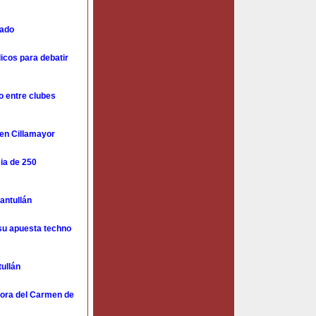
tado
icos para debatir
o entre clubes
 en Cillamayor
ia de 250
antullán
 su apuesta techno
tullán
ñora del Carmen de