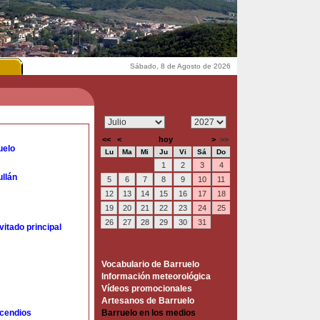
Sábado, 8 de Agosto de 2026
<<
<
hoy
>
>>
uelo
Lu
Ma
Mi
Ju
Vi
Sá
Do
1
2
3
4
ullán
5
6
7
8
9
10
11
12
13
14
15
16
17
18
19
20
21
22
23
24
25
26
27
28
29
30
31
itado principal
Vocabulario de Barruelo
Información meteorológica
Vídeos promocionales
Artesanos de Barruelo
ncendios
Barruelo en los medios