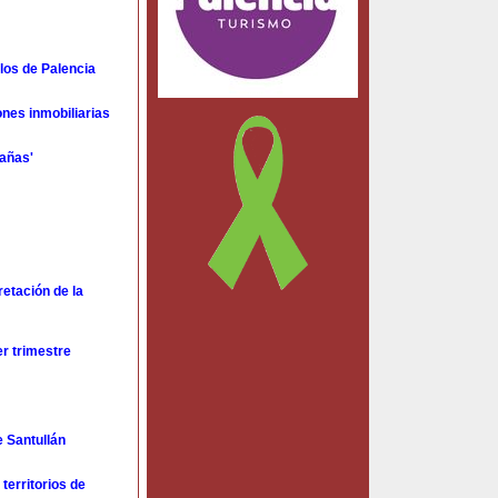
los de Palencia
ones inmobiliarias
tañas'
retación de la
er trimestre
e Santullán
territorios de