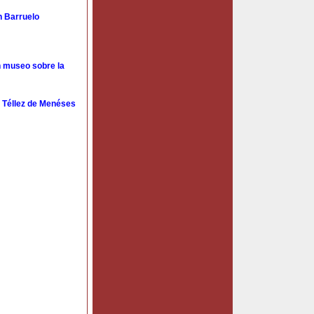
n Barruelo
n museo sobre la
o Téllez de Menéses