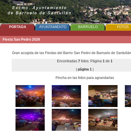
PORTADA
AYUNTAMIENTO
BARRUELO
FOTOS
Fiesta San Pedro 2026
Gran acogida de las Fiestas del Barrio San Pedro de Barruelo de Santullá
Encontradas
7
fotos. Página
1
de
1
|
página 1
|
Pincha en las fotos para agrandarlas