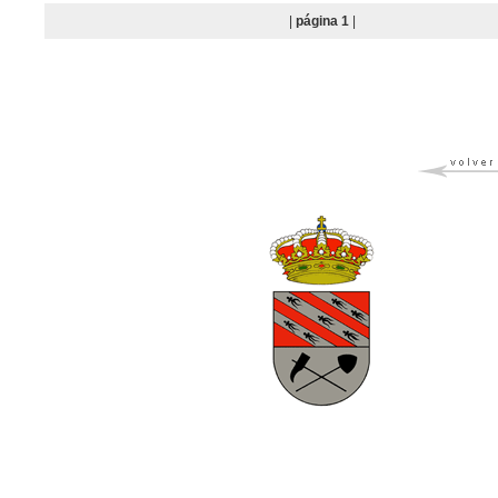
|
página 1
|