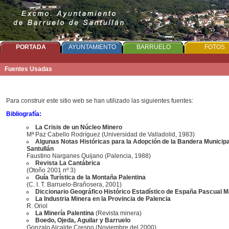
PORTADA
AYUNTAMIENTO
BARRUELO
FOTOS
Fuentes Usadas
Para construir este sitio web se han utilizado las siguientes fuentes:
Bibliografía:
La Crisis de un Núcleo Minero
Mª Paz Cabello Rodríguez (Universidad de Valladolid, 1983)
Algunas Notas Históricas para la Adopción de la Bandera Municipa
Santullán
Faustino Narganes Quijano (Palencia, 1988)
Revista La Cantábrica
(Otoño 2001 nº 3)
Guía Turística de la Montaña Palentina
(C. I. T. Barruelo-Brañosera, 2001)
Diccionario Geográfico Histórico Estadístico de España Pascual 
La Industria Minera en la Provincia de Palencia
R. Oriol
La Minería Palentina
(Revista minera)
Boedo, Ojeda, Aguilar y Barruelo
Gonzalo Alcalde Crespo (Noviembre del 2000)