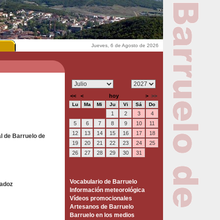
Jueves, 6 de Agosto de 2026
<<
<
hoy
>
>>
Lu
Ma
Mi
Ju
Vi
Sá
Do
1
2
3
4
5
6
7
8
9
10
11
12
13
14
15
16
17
18
l de Barruelo de
19
20
21
22
23
24
25
26
27
28
29
30
31
Vocabulario de Barruelo
Madoz
Información meteorológica
Vídeos promocionales
Artesanos de Barruelo
Barruelo en los medios