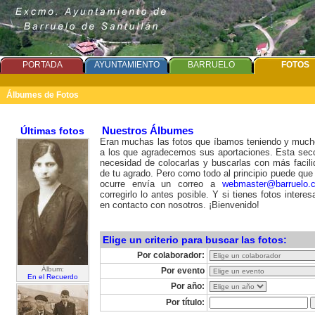
PORTADA
AYUNTAMIENTO
BARRUELO
FOTOS
Álbumes de Fotos
Últimas fotos
Nuestros Álbumes
Eran muchas las fotos que íbamos teniendo y much
a los que agradecemos sus aportaciones. Esta secc
necesidad de colocarlas y buscarlas con más facil
de tu agrado. Pero como todo al principio puede que d
ocurre envía un correo a
webmaster@barruelo.
corregirlo lo antes posible. Y si tienes fotos intere
en contacto con nosotros. ¡Bienvenido!
Elige un criterio para buscar las fotos:
Por colaborador:
Álbum:
Por evento
En el Recuerdo
Por año:
Por título: