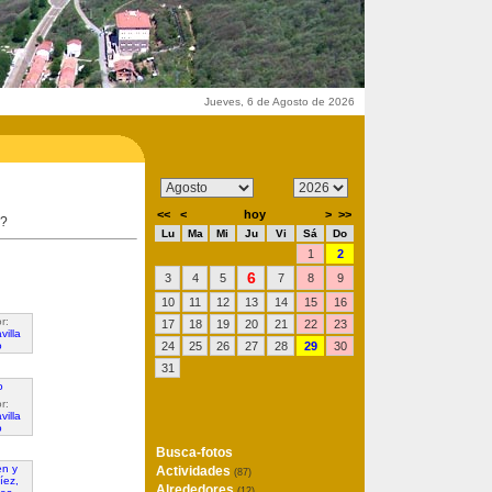
Jueves, 6 de Agosto de 2026
<<
<
hoy
>
>>
u?
Lu
Ma
Mi
Ju
Vi
Sá
Do
1
2
6
3
4
5
7
8
9
10
11
12
13
14
15
16
r:
17
18
19
20
21
22
23
villa
o
24
25
26
27
28
29
30
31
r:
villa
o
Busca-fotos
Actividades
(87)
Alrededores
(12)