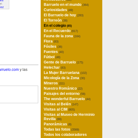
r:
Barruelo en el mundo
(364)
íez
Curiosidades
(49)
El Barruelo de hoy
(283)
El Torreón
(38)
En el colegio
(85)
En el Recuerdo
(617)
Fauna de la zona
(164)
Flora
(83)
Fósiles
(36)
Fuentes
(40)
Fútbol
(48)
Gente de Barruelo
(175)
Helechar
(83)
rruelo.com
y las
La Mujer Barruelana
(102)
Micología de la Zona
(30)
Mineros
(111)
Nuestro Románico
(22)
Paisajes del entorno
(58)
The wonderful Barruelo
(44)
Visitas al Belén
(147)
Visitas al CIM
(805)
Visitas al Museo de Herminio
Revilla
(86)
Panorámicas
(8)
Todas las fotos
(3569)
Todos los colaboradores