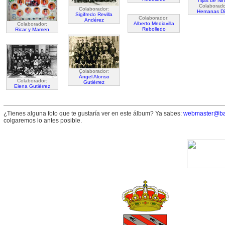
Colaborado
Colaborador:
Hemanas D
Sigifredo Revilla
Colaborador:
Andérez
Alberto Mediavilla
Colaborador:
Rebolledo
Ricar y Mamen
Colaborador:
Ángel Alonso
Colaborador:
Gutiérrez
Elena Gutiérrez
¿Tienes alguna foto que te gustaría ver en este álbum? Ya sabes:
webmaster@ba
colgaremos lo antes posible.