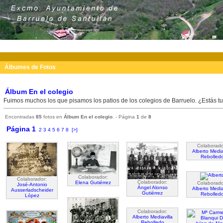
PORTADA
AYUNTAMIENTO
BARRUELO
FOTOS
Álbumes de Fotos
Álbum En el colegio
Fuimos muchos los que pisamos los patios de los colegios de Barruelo. ¿Estás t
Encontradas
85
fotos en
Álbum En el colegio
. - Página
1
de
8
Página 1
2
3
4
5
6
7
8
[>]
Colaborado
Alberto Media
Rebolled
Colaborador:
Colaborador:
Colaborador:
Elena Gutiérrez
Colaborado
José-Antonio
Ángel Alonso
Alberto Media
Ausserladscheider
Gutiérrez
Rebolled
López
Colaborador:
Alberto Mediavilla
Rebolledo