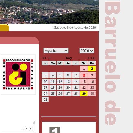
Sábado, 8 de Agosto de 2026
<<
<
hoy
>
>>
Lu
Ma
Mi
Ju
Vi
Sá
Do
1
2
8
3
4
5
6
7
9
10
11
12
13
14
15
16
17
18
19
20
21
22
23
24
25
26
27
28
29
30
31