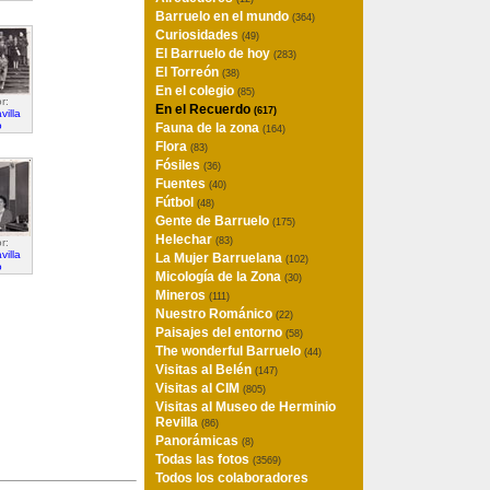
Barruelo en el mundo
(364)
Curiosidades
(49)
El Barruelo de hoy
(283)
El Torreón
(38)
En el colegio
(85)
r:
En el Recuerdo
(617)
villa
o
Fauna de la zona
(164)
Flora
(83)
Fósiles
(36)
Fuentes
(40)
Fútbol
(48)
Gente de Barruelo
(175)
Helechar
(83)
r:
villa
La Mujer Barruelana
(102)
o
Micología de la Zona
(30)
Mineros
(111)
Nuestro Románico
(22)
Paisajes del entorno
(58)
The wonderful Barruelo
(44)
Visitas al Belén
(147)
Visitas al CIM
(805)
Visitas al Museo de Herminio
Revilla
(86)
Panorámicas
(8)
Todas las fotos
(3569)
Todos los colaboradores