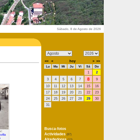
Sábado, 8 de Agosto de 2026
<<
<
hoy
>
>>
Lu
Ma
Mi
Ju
Vi
Sá
Do
1
2
8
3
4
5
6
7
9
10
11
12
13
14
15
16
17
18
19
20
21
22
23
24
25
26
27
28
29
30
31
Busca-fotos
r:
Actividades
villa
(87)
o
Alrededores
(12)