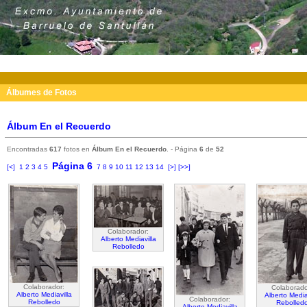
PORTADA
AYUNTAMIENTO
BARRUELO
FOTOS
Álbumes de Fotos
Álbum En el Recuerdo
Encontradas
617
fotos en
Álbum En el Recuerdo
. - Página
6
de
52
Página 6
[<]
1
2
3
4
5
7
8
9
10
11
12
13
14
[>]
[>>]
Colaborador:
Alberto Mediavilla
Rebolledo
Colaborador:
Colaborado
Alberto Mediavilla
Alberto Media
Colaborador:
Rebolledo
Rebolled
Alberto Mediavilla