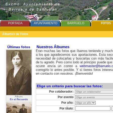
PORTADA
AYUNTAMIENTO
BARRUELO
FOTOS
Álbumes de Fotos
Últimas fotos
Nuestros Álbumes
Eran muchas las fotos que íbamos teniendo y much
a los que agradecemos sus aportaciones. Esta secc
necesidad de colocarlas y buscarlas con más facil
de tu agrado. Pero como todo al principio puede que d
ocurre envía un correo a
webmaster@barruelo.
corregirlo lo antes posible. Y si tienes fotos intere
en contacto con nosotros. ¡Bienvenido!
Elige un criterio para buscar las fotos:
Por colaborador:
Álbum:
Por evento
En el Recuerdo
Por año:
Por título: